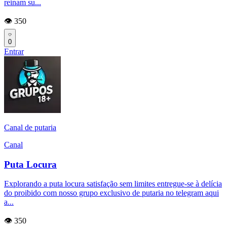
reinam su...
👁️ 350
0
Entrar
Canal de putaria
Canal
Puta Locura
Explorando a puta locura satisfação sem limites entregue-se à delícia
do proibido com nosso grupo exclusivo de putaria no telegram aqui
a...
👁️ 350