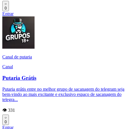
0
Entrar
Canal de putaria
Canal
Putaria Grátis
Putaria grátis entre no melhor grupo de sacanagem do telegram seja
bem-vindo ao mais excitante e exclusivo espaço de sacanagem do
telegra...
👁️ 331
0
Entrar