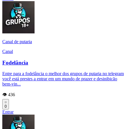
Canal de putaria
Canal
Fodelância
Entre para a fodelância o melhor dos grupos de putaria no telegram
você está prestes a entrar em um mundo de prazer e desinibição
bem-vin...
👁️ 436
0
Entrar