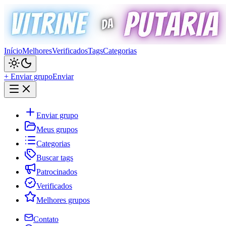
Início
Melhores
Verificados
Tags
Categorias
+ Enviar grupo
Enviar
Enviar grupo
Meus grupos
Categorias
Buscar tags
Patrocinados
Verificados
Melhores grupos
Contato