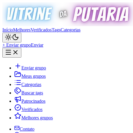
Início
Melhores
Verificados
Tags
Categorias
+ Enviar grupo
Enviar
Enviar grupo
Meus grupos
Categorias
Buscar tags
Patrocinados
Verificados
Melhores grupos
Contato