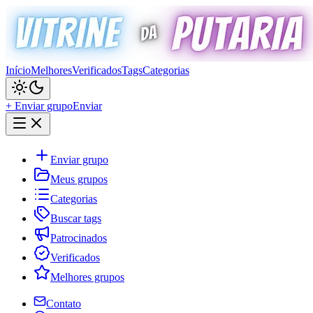
Início
Melhores
Verificados
Tags
Categorias
+ Enviar grupo
Enviar
Enviar grupo
Meus grupos
Categorias
Buscar tags
Patrocinados
Verificados
Melhores grupos
Contato