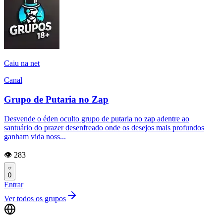
Caiu na net
Canal
Grupo de Putaria no Zap
Desvende o éden oculto grupo de putaria no zap adentre ao
santuário do prazer desenfreado onde os desejos mais profundos
ganham vida noss...
👁️ 283
0
Entrar
Ver todos os grupos