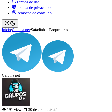
Termos de uso
Política de privacidade
Remoção de conteúdo
Início
/
Caiu na net
/
Safadinhas Boqueteiras
Caiu na net
👁️ 191 views
📅 30 de abr. de 2025