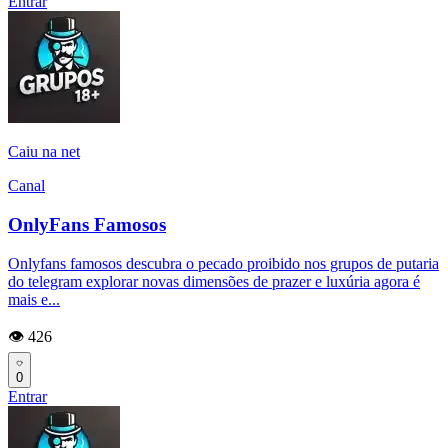
Entrar
Caiu na net
Canal
OnlyFans Famosos
Onlyfans famosos descubra o pecado proibido nos grupos de putaria
do telegram explorar novas dimensões de prazer e luxúria agora é
mais e...
👁️ 426
0
Entrar