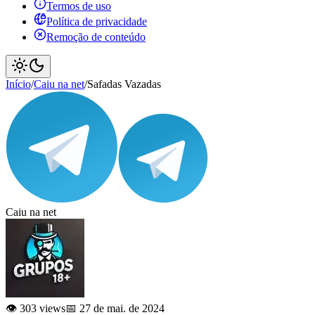
Termos de uso
Política de privacidade
Remoção de conteúdo
Início
/
Caiu na net
/
Safadas Vazadas
Caiu na net
👁️ 303 views
📅 27 de mai. de 2024