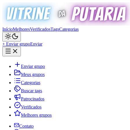
Início
Melhores
Verificados
Tags
Categorias
+ Enviar grupo
Enviar
Enviar grupo
Meus grupos
Categorias
Buscar tags
Patrocinados
Verificados
Melhores grupos
Contato