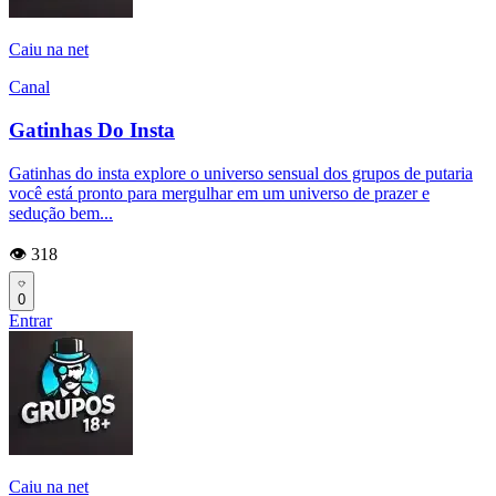
Caiu na net
Canal
Gatinhas Do Insta
Gatinhas do insta explore o universo sensual dos grupos de putaria
você está pronto para mergulhar em um universo de prazer e
sedução bem...
👁️ 318
0
Entrar
Caiu na net