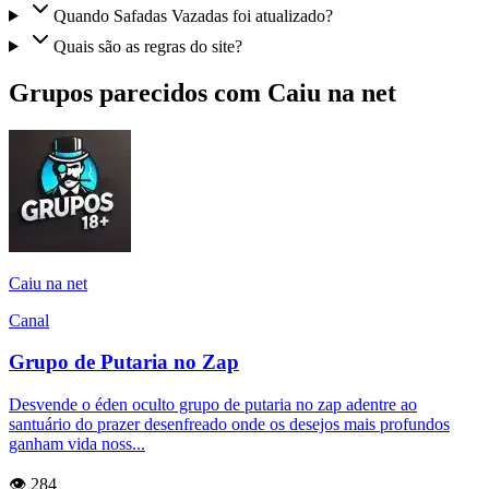
Quando Safadas Vazadas foi atualizado?
Quais são as regras do site?
Grupos parecidos com Caiu na net
Caiu na net
Canal
Grupo de Putaria no Zap
Desvende o éden oculto grupo de putaria no zap adentre ao
santuário do prazer desenfreado onde os desejos mais profundos
ganham vida noss...
👁️ 284