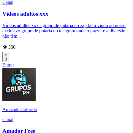
Canal
Vídeos adultos xxx
Vídeos adultos xxx - grupo de putaria no zap bem-vindo ao nosso
exclusivo grupo de putaria no telegram onde o prazer e a diversão
não têm...
👁️ 350
0
Entrar
Amizade Colorida
Canal
Amador Free