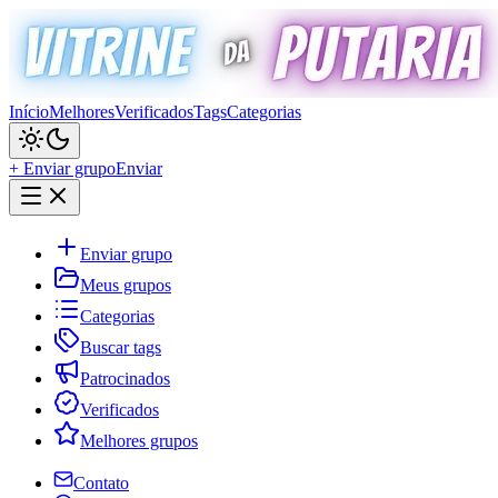
Início
Melhores
Verificados
Tags
Categorias
+ Enviar grupo
Enviar
Enviar grupo
Meus grupos
Categorias
Buscar tags
Patrocinados
Verificados
Melhores grupos
Contato