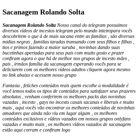
Sacanagem Rolando Solta
Sacanagem Rolando Solta
Nosso canal do telegram possuimos
diversos vídeos de incestos telegram pelo mundo inteiropara vocês
descobrirem o que á de mais sacana entre as familias , são diversas
midias negras , familias taradas transando com seus filhos e filhas ,
tios e primos fazendo a maior suruba , novinhas dando suas
bucetinhas apertadas para seus pais com muito gosto e prazer
confiram agora o que há de melhor nos grupos de incesto mães ,
pais , irmãos família da sacanagem esperando vocês para se
deliciarem com os melhores vídeos adultos cliquem agora mesmo
no link abaixo e acessem nosso grupo
Fantasia , fetiches conteúdos reais quem escolhe a modalidade é
você temos todos os tipos de conteúdos para satisfazer seus prazeres
absolutos , venham conferirem os melhores packs das novinhas
vazadas , incesto , gays no incesto casais sacanas e liberais e muito
mais , aqui vocês vão encontrar os melhores conteúdos de novinhas
amadores que ainda não viu em lugar algum , os melhores
conteúdos exclusivos e vídeos vazados em nossos grupos onlyfans
vazadas e muito mais , os melhores vídeos vazados de sacanagem
estão aqui corram e confiram logo