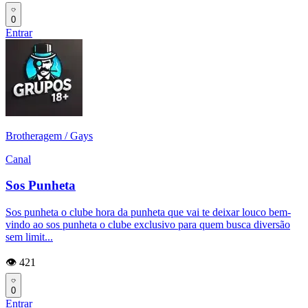
0
Entrar
Brotheragem / Gays
Canal
Sos Punheta
Sos punheta o clube hora da punheta que vai te deixar louco bem-
vindo ao sos punheta o clube exclusivo para quem busca diversão
sem limit...
👁️ 421
0
Entrar