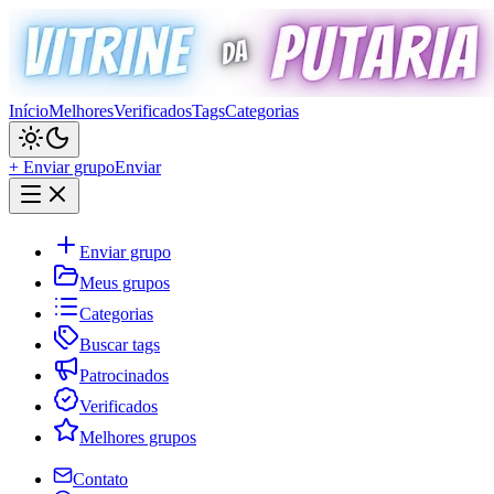
Início
Melhores
Verificados
Tags
Categorias
+ Enviar grupo
Enviar
Enviar grupo
Meus grupos
Categorias
Buscar tags
Patrocinados
Verificados
Melhores grupos
Contato