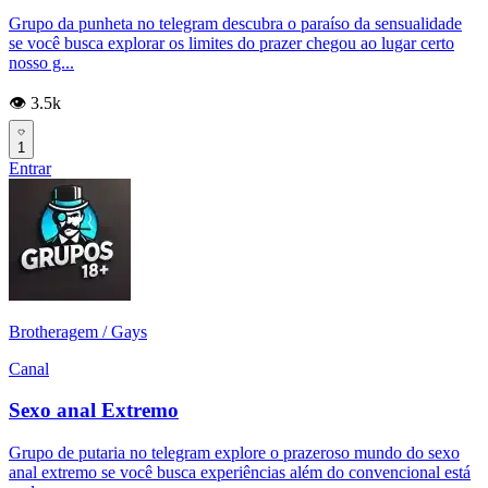
Grupo da punheta no telegram descubra o paraíso da sensualidade
se você busca explorar os limites do prazer chegou ao lugar certo
nosso g...
👁️ 3.5k
1
Entrar
Brotheragem / Gays
Canal
Sexo anal Extremo
Grupo de putaria no telegram explore o prazeroso mundo do sexo
anal extremo se você busca experiências além do convencional está