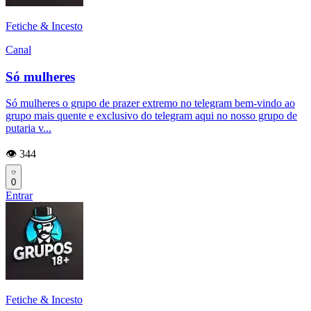
Fetiche & Incesto
Canal
Só mulheres
Só mulheres o grupo de prazer extremo no telegram bem-vindo ao
grupo mais quente e exclusivo do telegram aqui no nosso grupo de
putaria v...
👁️ 344
0
Entrar
Fetiche & Incesto