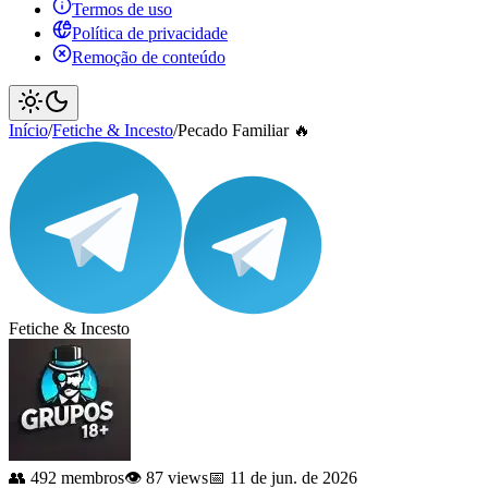
Termos de uso
Política de privacidade
Remoção de conteúdo
Início
/
Fetiche & Incesto
/
Pecado Familiar 🔥
Fetiche & Incesto
👥 492 membros
👁️ 87 views
📅 11 de jun. de 2026