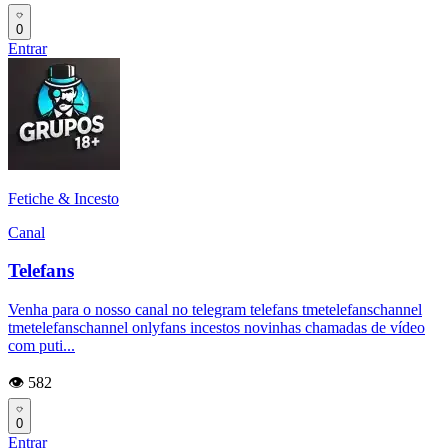
0
Entrar
Fetiche & Incesto
Canal
Telefans
Venha para o nosso canal no telegram telefans tmetelefanschannel
tmetelefanschannel onlyfans incestos novinhas chamadas de vídeo
com puti...
👁️ 582
0
Entrar