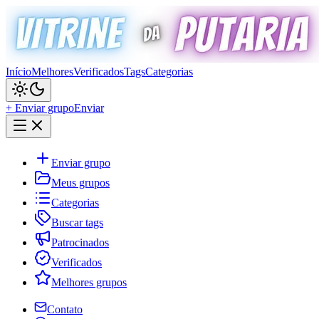
Início
Melhores
Verificados
Tags
Categorias
+ Enviar grupo
Enviar
Enviar grupo
Meus grupos
Categorias
Buscar tags
Patrocinados
Verificados
Melhores grupos
Contato