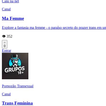
Caiu na net
Canal
Ma Femme
Explore a fantasia ma femme - o paraíso secreto do prazer trans em
👁️ 352
0
Entrar
Pornozão Transexual
Canal
Trans Feminina