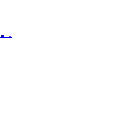
me n...