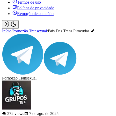
Termos de uso
Política de privacidade
Remoção de conteúdo
Início
/
Pornozão Transexual
/
Pais Das Trans Pirocudas 🍆
Pornozão Transexual
👁️ 272 views
📅 7 de ago. de 2025