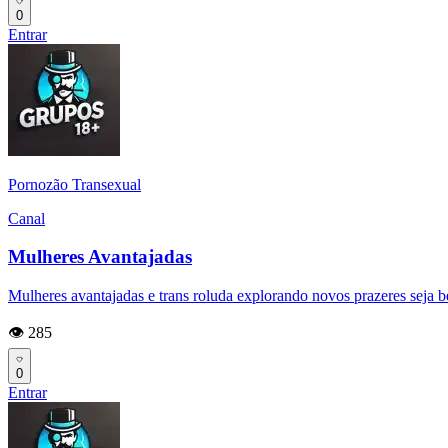
0
Entrar
Pornozão Transexual
Canal
Mulheres Avantajadas
Mulheres avantajadas e trans roluda explorando novos prazeres seja 
👁️ 285
0
Entrar