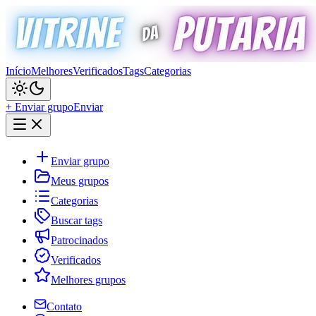
Início
Melhores
Verificados
Tags
Categorias
+ Enviar grupo
Enviar
Enviar grupo
Meus grupos
Categorias
Buscar tags
Patrocinados
Verificados
Melhores grupos
Contato