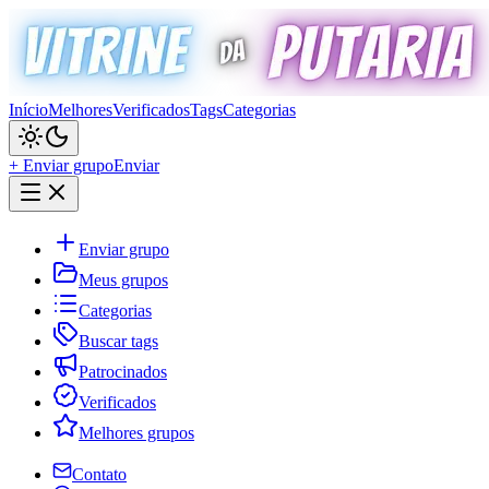
Início
Melhores
Verificados
Tags
Categorias
+ Enviar grupo
Enviar
Enviar grupo
Meus grupos
Categorias
Buscar tags
Patrocinados
Verificados
Melhores grupos
Contato