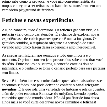
primo sabe como te provocar, e você não consegue resistir. As
roupas começam a ser retiradas e o banheiro se transforma em um
verdadeiro playground de
fetiches
.
Fetiches
e novas experiências
Ali, no banheiro, tudo é permitido. Os
fetiches
ganham vida, e a
putaria
vira o centro das atenções. É a chance de explorar novas
experiências e descobrir prazeres que você nunca imaginou. Os
gemidos contidos, a respiração ofegante e a sensação de estar
vivendo algo único fazem dessa experiência algo inesquecível.
As risadas se misturam aos gemidos e tudo que importa é o
momento. O primo, com seu jeito provocador, sabe como tirar você
do sério. Entre toques e sussurros, a conexão entre os dois se
intensifica, e o banheiro se torna o cenário perfeito para essa
putaria
sem limites.
Se você também tem essa curiosidade e quer saber mais sobre esses
encontros safados, não pode deixar de conferir o
canal telegram
novinhas
. É lá que rola uma variedade de histórias e relatos quentes,
além de poder encontrar
Famosas do onlyfans
fazendo aqueles
conteúdos que todo mundo adora. Não dá pra ficar de fora dessa,
ainda mais se você curte desbravar novos caminhos e
fetiches
!