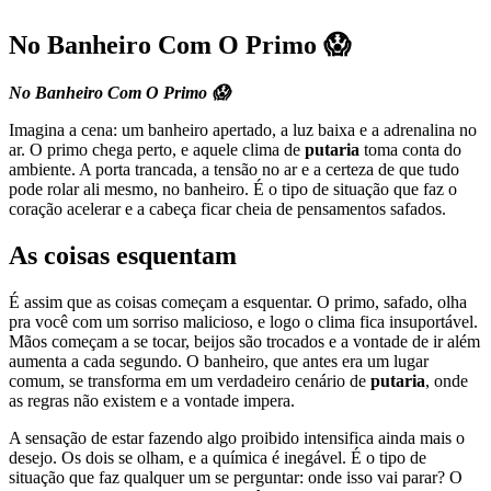
No Banheiro Com O Primo 😱
No Banheiro Com O Primo 😱
Imagina a cena: um banheiro apertado, a luz baixa e a adrenalina no
ar. O primo chega perto, e aquele clima de
putaria
toma conta do
ambiente. A porta trancada, a tensão no ar e a certeza de que tudo
pode rolar ali mesmo, no banheiro. É o tipo de situação que faz o
coração acelerar e a cabeça ficar cheia de pensamentos safados.
As coisas esquentam
É assim que as coisas começam a esquentar. O primo, safado, olha
pra você com um sorriso malicioso, e logo o clima fica insuportável.
Mãos começam a se tocar, beijos são trocados e a vontade de ir além
aumenta a cada segundo. O banheiro, que antes era um lugar
comum, se transforma em um verdadeiro cenário de
putaria
, onde
as regras não existem e a vontade impera.
A sensação de estar fazendo algo proibido intensifica ainda mais o
desejo. Os dois se olham, e a química é inegável. É o tipo de
situação que faz qualquer um se perguntar: onde isso vai parar? O