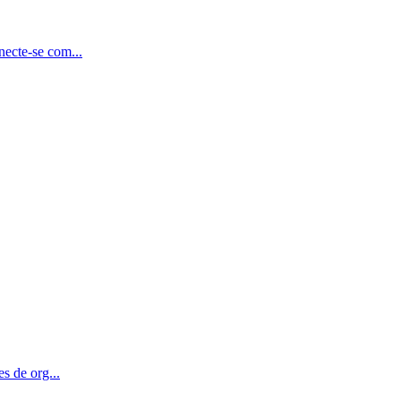
ecte-se com...
 de org...