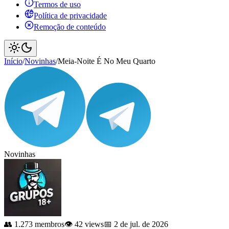
Termos de uso
Política de privacidade
Remoção de conteúdo
Início
/
Novinhas
/
Meia-Noite É No Meu Quarto
Novinhas
👥 1.273 membros
👁️ 42 views
📅 2 de jul. de 2026