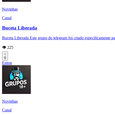
Novinhas
Canal
Buceta Liberada
Buceta Liberada Este grupo do telegram foi criado especificamente p
👁️ 225
0
Entrar
Novinhas
Canal