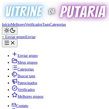
Início
Melhores
Verificados
Tags
Categorias
+ Enviar grupo
Enviar
Enviar grupo
Meus grupos
Categorias
Buscar tags
Patrocinados
Verificados
Melhores grupos
Contato