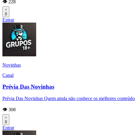
👁️ 228
0
Entrar
Novinhas
Canal
Prévia Das Novinhas
Prévia Das Novinhas Quem ainda não conhece os melhores conteúdos d
👁️ 308
0
Entrar