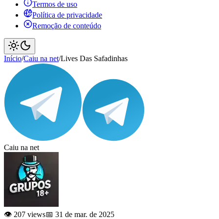
Termos de uso
Política de privacidade
Remoção de conteúdo
Início
/
Caiu na net
/
Lives Das Safadinhas
Caiu na net
👁️ 207 views
📅 31 de mar. de 2025