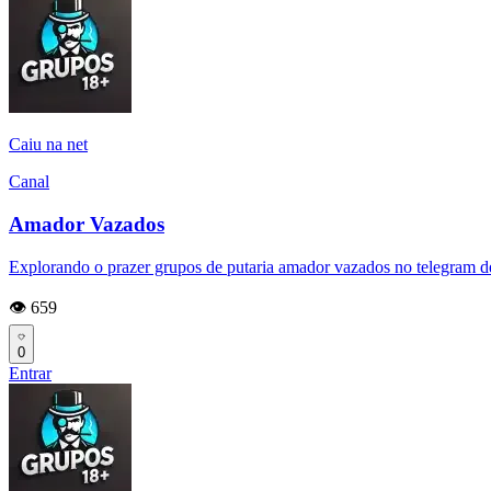
Caiu na net
Canal
Amador Vazados
Explorando o prazer grupos de putaria amador vazados no telegram de
👁️ 659
0
Entrar