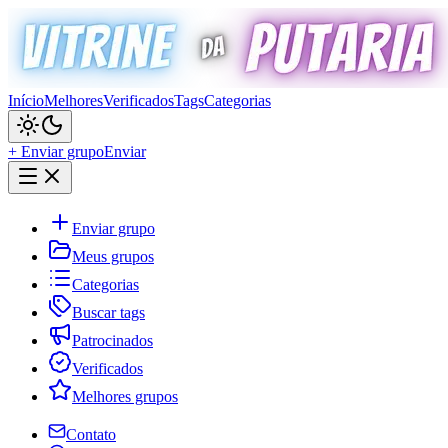
Início
Melhores
Verificados
Tags
Categorias
+ Enviar grupo
Enviar
Enviar grupo
Meus grupos
Categorias
Buscar tags
Patrocinados
Verificados
Melhores grupos
Contato