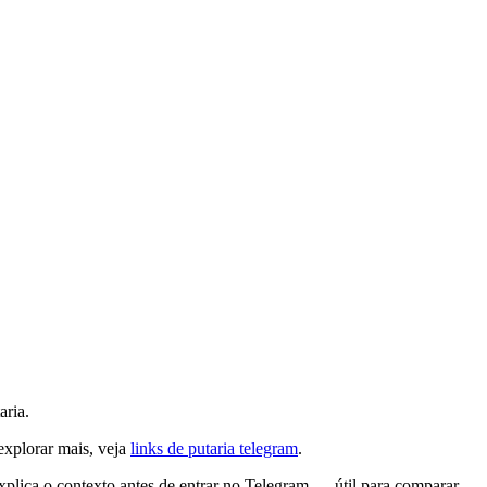
aria.
 explorar mais, veja
links de putaria telegram
.
explica o contexto antes de entrar no Telegram — útil para comparar