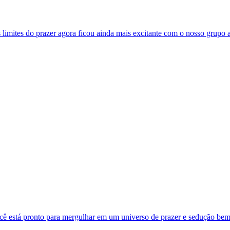
imites do prazer agora ficou ainda mais excitante com o nosso grupo a
ocê está pronto para mergulhar em um universo de prazer e sedução bem