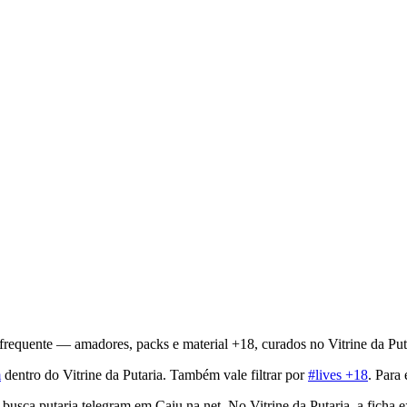
frequente — amadores, packs e material +18, curados no Vitrine da Put
m
dentro do Vitrine da Putaria. Também vale filtrar por
#lives +18
. Para
busca putaria telegram em Caiu na net. No Vitrine da Putaria, a ficha 