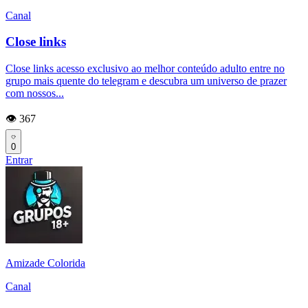
Canal
Close links
Close links acesso exclusivo ao melhor conteúdo adulto entre no
grupo mais quente do telegram e descubra um universo de prazer
com nossos...
👁️ 367
0
Entrar
Amizade Colorida
Canal