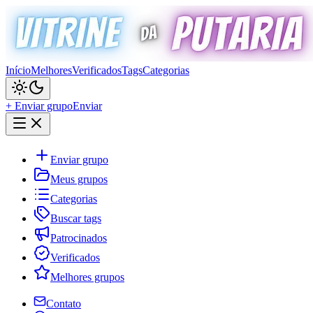
Início
Melhores
Verificados
Tags
Categorias
+ Enviar grupo
Enviar
Enviar grupo
Meus grupos
Categorias
Buscar tags
Patrocinados
Verificados
Melhores grupos
Contato