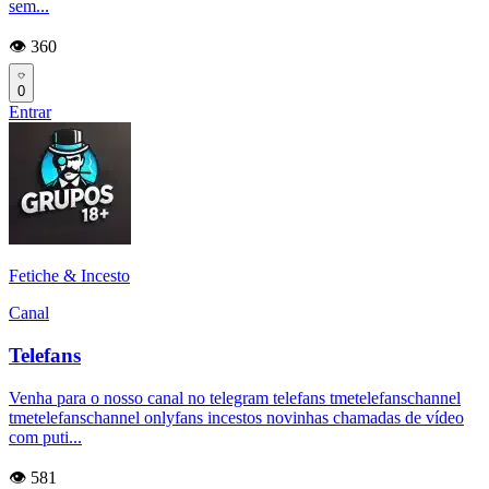
sem...
👁️ 360
0
Entrar
Fetiche & Incesto
Canal
Telefans
Venha para o nosso canal no telegram telefans tmetelefanschannel
tmetelefanschannel onlyfans incestos novinhas chamadas de vídeo
com puti...
👁️ 581