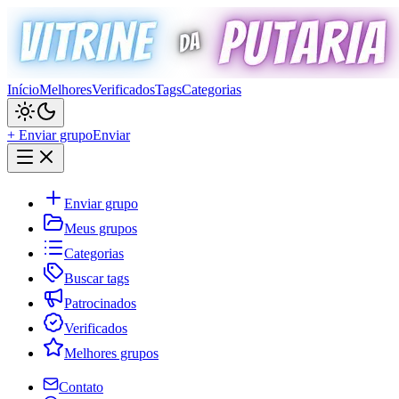
Início
Melhores
Verificados
Tags
Categorias
+ Enviar grupo
Enviar
Enviar grupo
Meus grupos
Categorias
Buscar tags
Patrocinados
Verificados
Melhores grupos
Contato