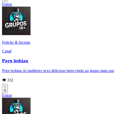
Entrar
Fetiche & Incesto
Canal
Porn lesbian
Porn lesbian só mulheres sexo delicioso bem-vindo ao grupo mais que
👁️ 332
0
Entrar