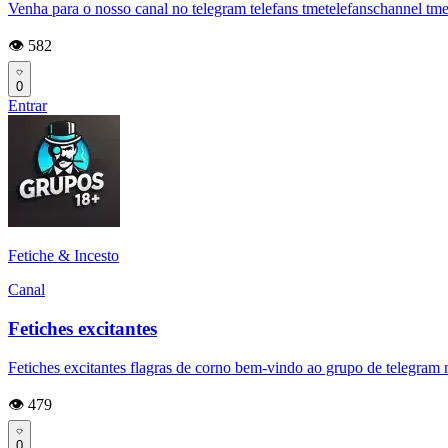
Venha para o nosso canal no telegram telefans tmetelefanschannel tm
👁️ 582
0
Entrar
Fetiche & Incesto
Canal
Fetiches excitantes
Fetiches excitantes flagras de corno bem-vindo ao grupo de telegram 
👁️ 479
0