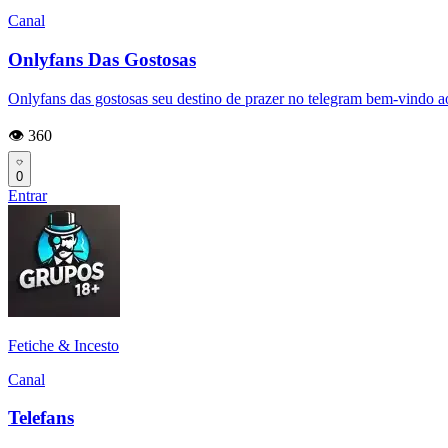
Canal
Onlyfans Das Gostosas
Onlyfans das gostosas seu destino de prazer no telegram bem-vindo ao
👁️ 360
0
Entrar
Fetiche & Incesto
Canal
Telefans