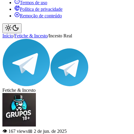
Termos de uso
Política de privacidade
Remoção de conteúdo
Início
/
Fetiche & Incesto
/
Incesto Real
Fetiche & Incesto
👁️ 167 views
📅 2 de jun. de 2025