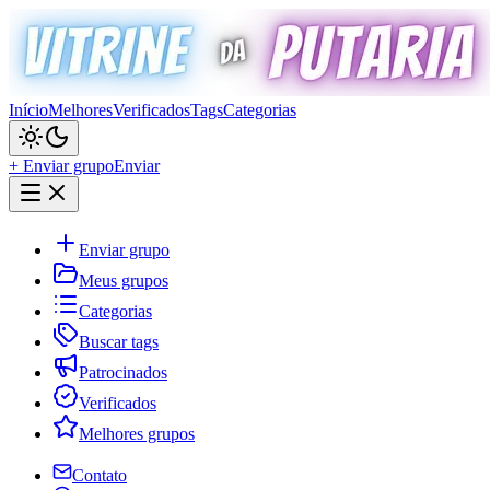
Início
Melhores
Verificados
Tags
Categorias
+ Enviar grupo
Enviar
Enviar grupo
Meus grupos
Categorias
Buscar tags
Patrocinados
Verificados
Melhores grupos
Contato