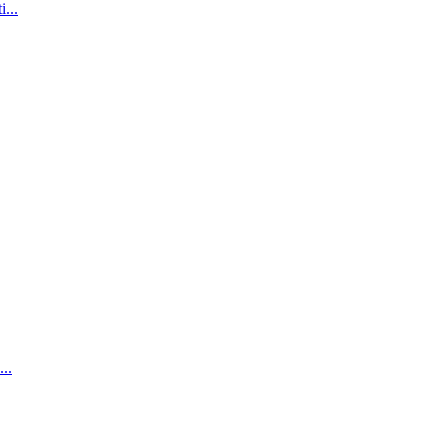
...
..