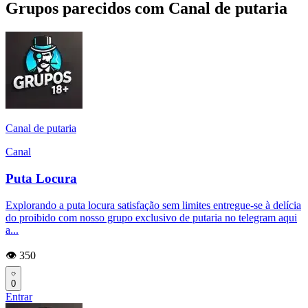
Grupos parecidos com Canal de putaria
Canal de putaria
Canal
Puta Locura
Explorando a puta locura satisfação sem limites entregue-se à delícia
do proibido com nosso grupo exclusivo de putaria no telegram aqui
a...
👁️ 350
0
Entrar