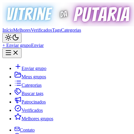
Início
Melhores
Verificados
Tags
Categorias
+ Enviar grupo
Enviar
Enviar grupo
Meus grupos
Categorias
Buscar tags
Patrocinados
Verificados
Melhores grupos
Contato