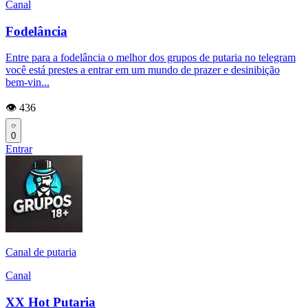
Canal
Fodelância
Entre para a fodelância o melhor dos grupos de putaria no telegram
você está prestes a entrar em um mundo de prazer e desinibição
bem-vin...
👁️ 436
0
Entrar
Canal de putaria
Canal
XX Hot Putaria