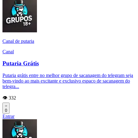
Canal de putaria
Canal
Putaria Grátis
Putaria grátis entre no melhor grupo de sacanagem do telegram seja
bem-vindo ao mais excitante e exclusivo espaço de sacanagem do
telegra...
👁️ 332
0
Entrar