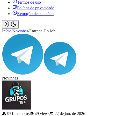
Termos de uso
Política de privacidade
Remoção de conteúdo
Início
/
Novinhas
/
Enteada Do Job
Novinhas
👥 971 membros
👁️ 49 views
📅 22 de jun. de 2026