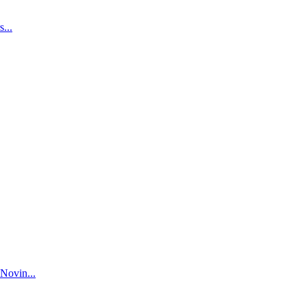
...
Novin...