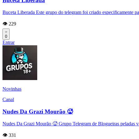
Buceta Liberada
Buceta Liberada Este grupo do telegram foi criado especificamente p
👁️ 229
0
Entrar
Novinhas
Canal
Nudes Da Grazi Mourão 🥵
Nudes Da Grazi Mourão 🥵 Grupo Telegram de Blogueiras peladas vaz
👁️ 331