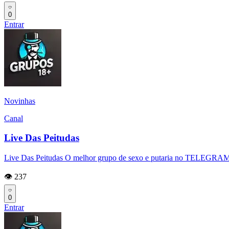
0
Entrar
Novinhas
Canal
Live Das Peitudas
Live Das Peitudas O melhor grupo de sexo e putaria no TELEGRAM co
👁️ 237
0
Entrar