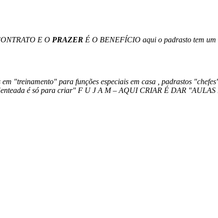
 CONTRATO E O
PRAZER
É O BENEFÍCIO aqui o padrasto tem um "t
mento" para funções especiais em casa , padrastos "chefes" qu
que "enteada é só para criar" F U J A M – AQUI CRIAR É DAR "A