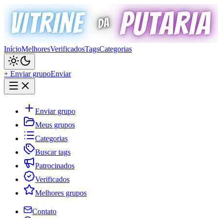
Início
Melhores
Verificados
Tags
Categorias
+ Enviar grupo
Enviar
Enviar grupo
Meus grupos
Categorias
Buscar tags
Patrocinados
Verificados
Melhores grupos
Contato