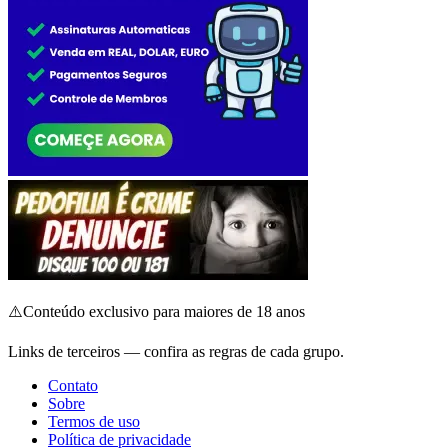
⚠️
Conteúdo exclusivo para maiores de 18 anos
Links de terceiros — confira as regras de cada grupo.
Contato
Sobre
Termos de uso
Política de privacidade