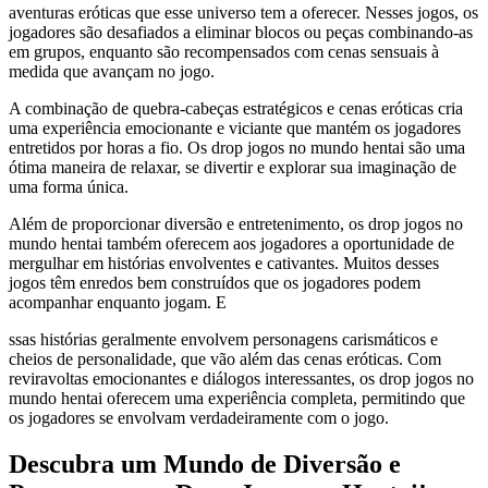
aventuras eróticas que esse universo tem a oferecer. Nesses jogos, os
jogadores são desafiados a eliminar blocos ou peças combinando-as
em grupos, enquanto são recompensados com cenas sensuais à
medida que avançam no jogo.
A combinação de quebra-cabeças estratégicos e cenas eróticas cria
uma experiência emocionante e viciante que mantém os jogadores
entretidos por horas a fio. Os drop jogos no mundo hentai são uma
ótima maneira de relaxar, se divertir e explorar sua imaginação de
uma forma única.
Além de proporcionar diversão e entretenimento, os drop jogos no
mundo hentai também oferecem aos jogadores a oportunidade de
mergulhar em histórias envolventes e cativantes. Muitos desses
jogos têm enredos bem construídos que os jogadores podem
acompanhar enquanto jogam. E
ssas histórias geralmente envolvem personagens carismáticos e
cheios de personalidade, que vão além das cenas eróticas. Com
reviravoltas emocionantes e diálogos interessantes, os drop jogos no
mundo hentai oferecem uma experiência completa, permitindo que
os jogadores se envolvam verdadeiramente com o jogo.
Descubra um Mundo de Diversão e