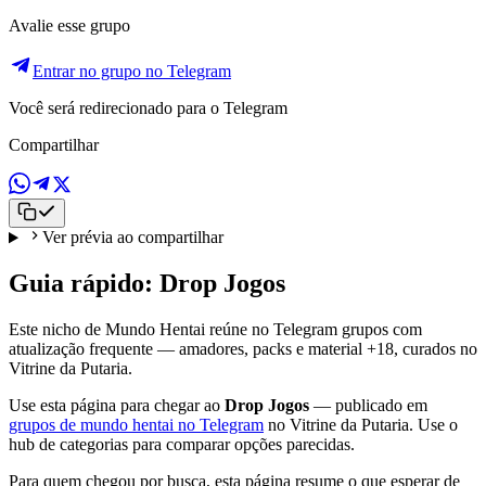
Avalie esse grupo
Entrar no grupo no Telegram
Você será redirecionado para o Telegram
Compartilhar
Ver prévia ao compartilhar
Guia rápido: Drop Jogos
Este nicho de Mundo Hentai reúne no Telegram grupos com
atualização frequente — amadores, packs e material +18, curados no
Vitrine da Putaria.
Use esta página para chegar ao
Drop Jogos
— publicado em
grupos de mundo hentai no Telegram
no Vitrine da Putaria. Use o
hub de categorias para comparar opções parecidas.
Para quem chegou por busca, esta página resume o que esperar de