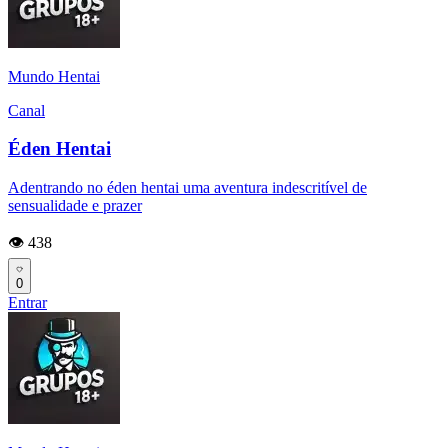
Mundo Hentai
Canal
Éden Hentai
Adentrando no éden hentai uma aventura indescritível de
sensualidade e prazer
👁️ 438
0
Entrar