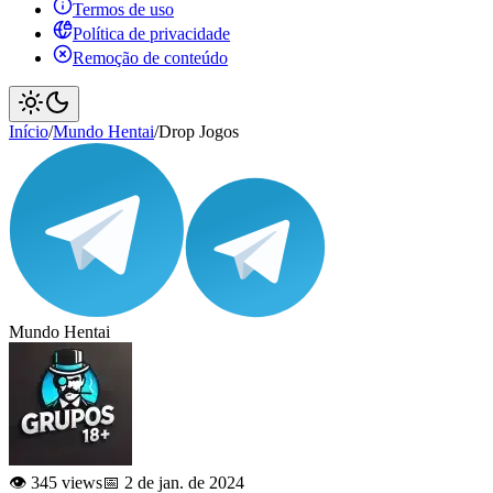
Termos de uso
Política de privacidade
Remoção de conteúdo
Início
/
Mundo Hentai
/
Drop Jogos
Mundo Hentai
👁️ 345 views
📅 2 de jan. de 2024