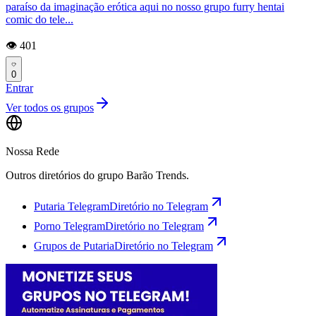
paraíso da imaginação erótica aqui no nosso grupo furry hentai
comic do tele...
👁️ 401
0
Entrar
Ver todos os grupos
Nossa Rede
Outros diretórios do grupo Barão Trends.
Putaria Telegram
Diretório no Telegram
Porno Telegram
Diretório no Telegram
Grupos de Putaria
Diretório no Telegram