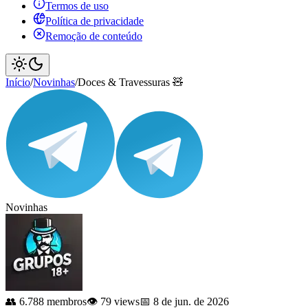
Termos de uso
Política de privacidade
Remoção de conteúdo
Início
/
Novinhas
/
Doces & Travessuras 🧸
Novinhas
👥 6.788 membros
👁️ 79 views
📅 8 de jun. de 2026