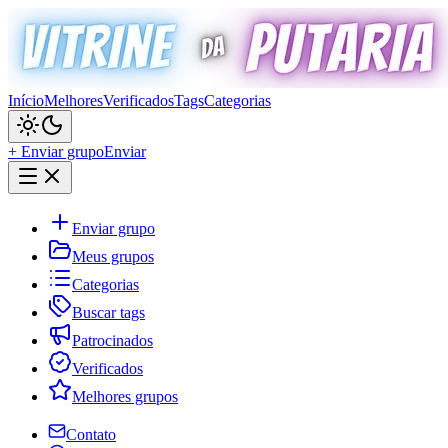
Início
Melhores
Verificados
Tags
Categorias
+ Enviar grupo
Enviar
Enviar grupo
Meus grupos
Categorias
Buscar tags
Patrocinados
Verificados
Melhores grupos
Contato