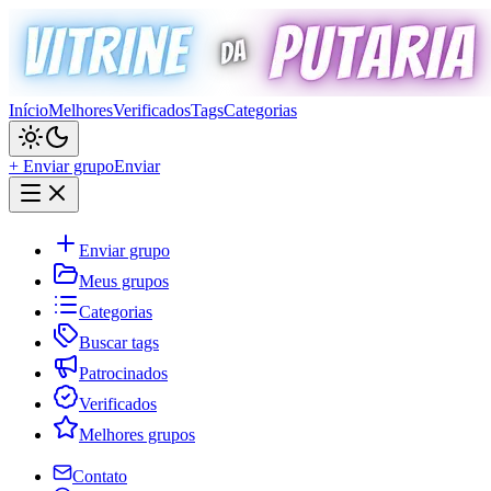
Início
Melhores
Verificados
Tags
Categorias
+ Enviar grupo
Enviar
Enviar grupo
Meus grupos
Categorias
Buscar tags
Patrocinados
Verificados
Melhores grupos
Contato