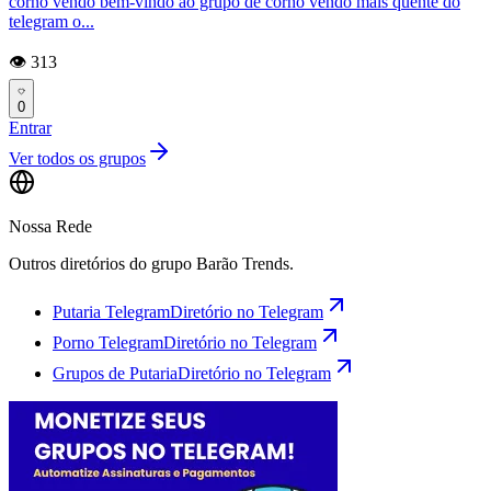
corno vendo bem-vindo ao grupo de corno vendo mais quente do
telegram o...
👁️ 313
0
Entrar
Ver todos os grupos
Nossa Rede
Outros diretórios do grupo Barão Trends.
Putaria Telegram
Diretório no Telegram
Porno Telegram
Diretório no Telegram
Grupos de Putaria
Diretório no Telegram