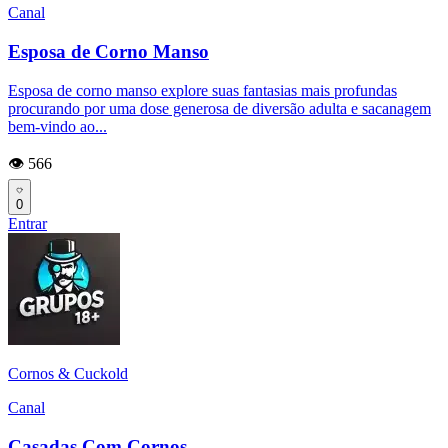
Canal
Esposa de Corno Manso
Esposa de corno manso explore suas fantasias mais profundas
procurando por uma dose generosa de diversão adulta e sacanagem
bem-vindo ao...
👁️ 566
0
Entrar
Cornos & Cuckold
Canal
Casadas Com Cornos