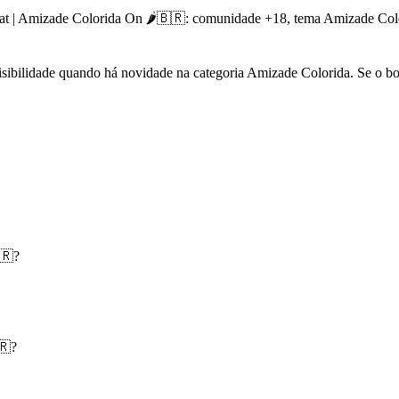
at | Amizade Colorida On 🌶️🇧🇷: comunidade +18, tema Amizade Colo
ibilidade quando há novidade na categoria Amizade Colorida. Se o botã
🇷?
🇷?