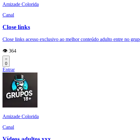
Amizade Colorida
Canal
Close links
Close links acesso exclusivo ao melhor conteúdo adulto entre no gru
👁️ 364
0
Entrar
Amizade Colorida
Canal
Vídeos adultos xxx