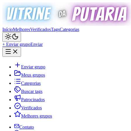
Início
Melhores
Verificados
Tags
Categorias
+ Enviar grupo
Enviar
Enviar grupo
Meus grupos
Categorias
Buscar tags
Patrocinados
Verificados
Melhores grupos
Contato