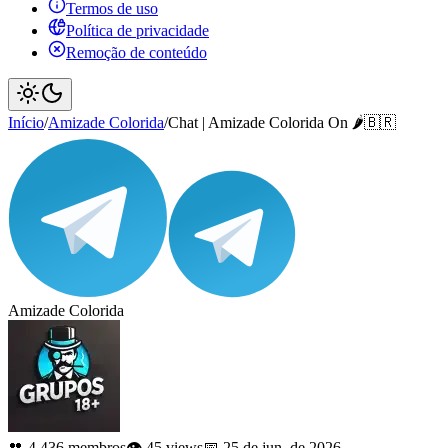
Termos de uso
Política de privacidade
Remoção de conteúdo
Início
/
Amizade Colorida
/
Chat | Amizade Colorida On 🌶️🇧🇷
Amizade Colorida
👥 4.436 membros
👁️ 45 views
📅 25 de jun. de 2026