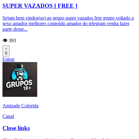
SUPER VAZADOS [ FREE ]
Sejam bem vindos(as) ao grupo super vazados free grupo voltado a
sexo amador melhores conteúdo amador do telegram venha fazer
parte desse...
👁️ 393
0
Entrar
Amizade Colorida
Canal
Close links