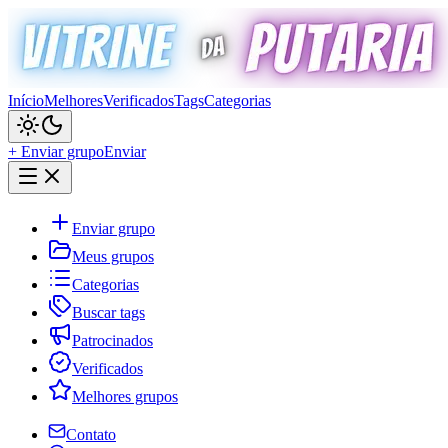
Início
Melhores
Verificados
Tags
Categorias
+ Enviar grupo
Enviar
Enviar grupo
Meus grupos
Categorias
Buscar tags
Patrocinados
Verificados
Melhores grupos
Contato