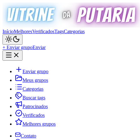
Início
Melhores
Verificados
Tags
Categorias
+ Enviar grupo
Enviar
Enviar grupo
Meus grupos
Categorias
Buscar tags
Patrocinados
Verificados
Melhores grupos
Contato