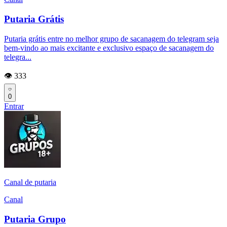
Putaria Grátis
Putaria grátis entre no melhor grupo de sacanagem do telegram seja
bem-vindo ao mais excitante e exclusivo espaço de sacanagem do
telegra...
👁️ 333
0
Entrar
Canal de putaria
Canal
Putaria Grupo