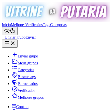
Início
Melhores
Verificados
Tags
Categorias
+ Enviar grupo
Enviar
Enviar grupo
Meus grupos
Categorias
Buscar tags
Patrocinados
Verificados
Melhores grupos
Contato