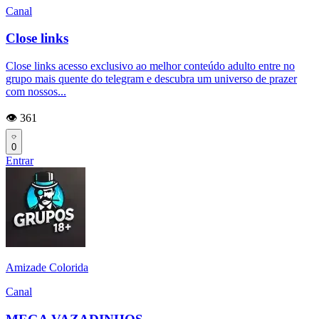
Canal
Close links
Close links acesso exclusivo ao melhor conteúdo adulto entre no
grupo mais quente do telegram e descubra um universo de prazer
com nossos...
👁️ 361
0
Entrar
Amizade Colorida
Canal