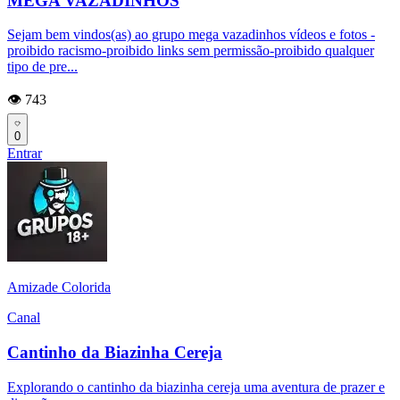
MEGA VAZADINHOS
Sejam bem vindos(as) ao grupo mega vazadinhos vídeos e fotos -
proibido racismo-proibido links sem permissão-proibido qualquer
tipo de pre...
👁️ 743
0
Entrar
Amizade Colorida
Canal
Cantinho da Biazinha Cereja
Explorando o cantinho da biazinha cereja uma aventura de prazer e