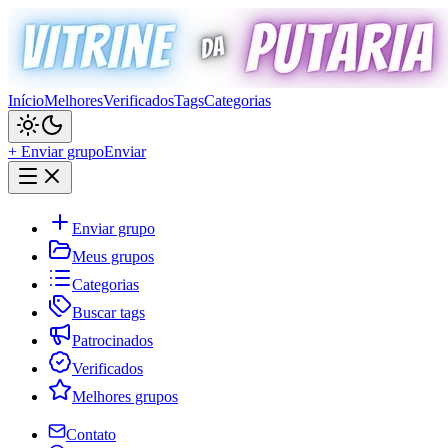
Início
Melhores
Verificados
Tags
Categorias
+ Enviar grupo
Enviar
Enviar grupo
Meus grupos
Categorias
Buscar tags
Patrocinados
Verificados
Melhores grupos
Contato