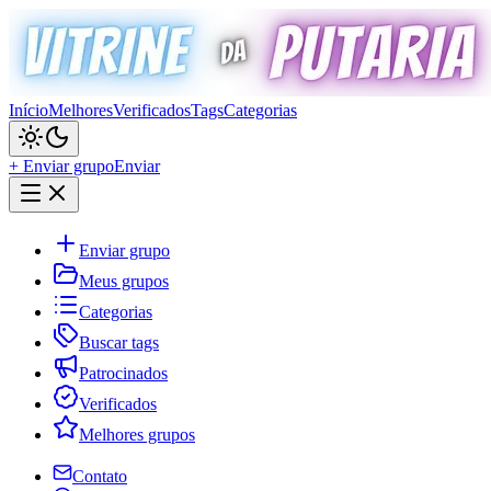
Início
Melhores
Verificados
Tags
Categorias
+ Enviar grupo
Enviar
Enviar grupo
Meus grupos
Categorias
Buscar tags
Patrocinados
Verificados
Melhores grupos
Contato