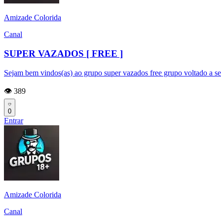
Amizade Colorida
Canal
SUPER VAZADOS [ FREE ]
Sejam bem vindos(as) ao grupo super vazados free grupo voltado a s
👁️ 389
0
Entrar
Amizade Colorida
Canal