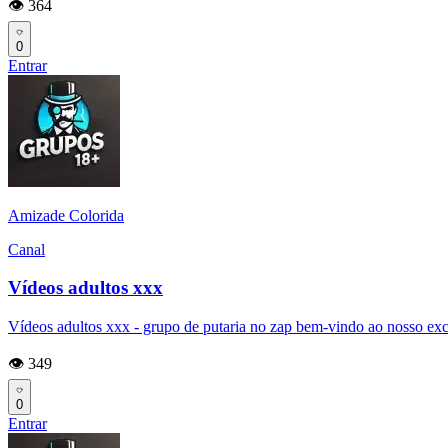
👁️ 364
0
Entrar
Amizade Colorida
Canal
Vídeos adultos xxx
Vídeos adultos xxx - grupo de putaria no zap bem-vindo ao nosso excl
👁️ 349
0
Entrar