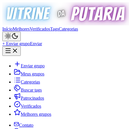
Início
Melhores
Verificados
Tags
Categorias
+ Enviar grupo
Enviar
Enviar grupo
Meus grupos
Categorias
Buscar tags
Patrocinados
Verificados
Melhores grupos
Contato