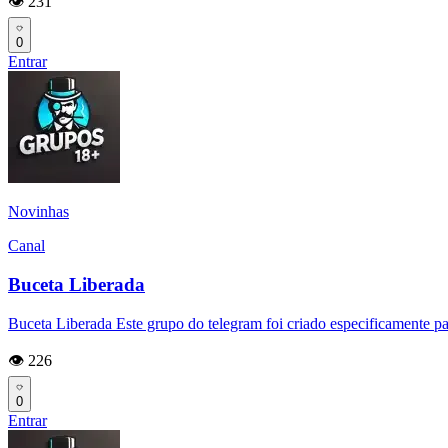
👁️ 231
0
Entrar
Novinhas
Canal
Buceta Liberada
Buceta Liberada Este grupo do telegram foi criado especificamente p
👁️ 226
0
Entrar