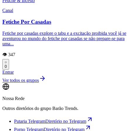
Fetiche & Incesto
Canal
Fetiche Por Casadas
Fetiche por casadas explore o tabu e a excitação proibida você já se
aventurou no mundo do fetiche por casadas se não prepare-se para
uma...
👁️ 347
0
Entrar
Ver todos os grupos
Nossa Rede
Outros diretórios do grupo Barão Trends.
Putaria Telegram
Diretório no Telegram
Porno Telegram
Diretório no Telegram