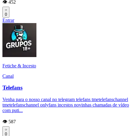
👁️ 452
0
Entrar
Fetiche & Incesto
Canal
Telefans
Venha para o nosso canal no telegram telefans tmetelefanschannel
tmetelefanschannel onlyfans incestos novinhas chamadas de vídeo
com puti...
👁️ 587
0