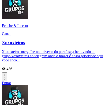
Fetiche & Incesto
Canal
Xoxoxteiros
Xoxoxteiros mergulhe no universo do pornô seja bem-vindo ao
grupo xoxoxteiros no telegram onde o prazer é nossa prioridade aqui
você enco...
👁️ 436
0
Entrar