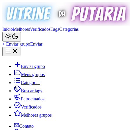
Início
Melhores
Verificados
Tags
Categorias
+ Enviar grupo
Enviar
Enviar grupo
Meus grupos
Categorias
Buscar tags
Patrocinados
Verificados
Melhores grupos
Contato