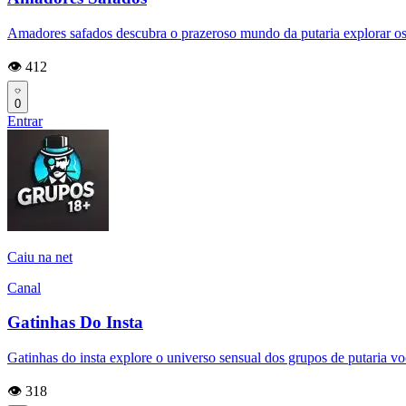
Amadores safados descubra o prazeroso mundo da putaria explorar os l
👁️ 412
0
Entrar
Caiu na net
Canal
Gatinhas Do Insta
Gatinhas do insta explore o universo sensual dos grupos de putaria v
👁️ 318