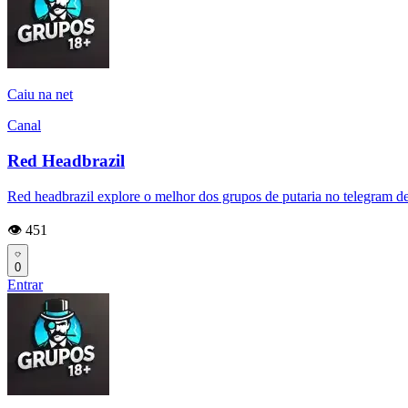
Caiu na net
Canal
Red Headbrazil
Red headbrazil explore o melhor dos grupos de putaria no telegram de
👁️ 451
0
Entrar