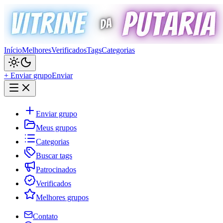
Início
Melhores
Verificados
Tags
Categorias
+ Enviar grupo
Enviar
Enviar grupo
Meus grupos
Categorias
Buscar tags
Patrocinados
Verificados
Melhores grupos
Contato