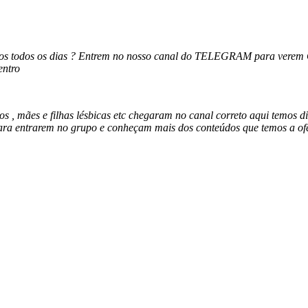
os todos os dias ? Entrem no nosso canal do TELEGRAM para verem O
entro
dos , mães e filhas lésbicas etc chegaram no canal correto aqui temos d
o para entrarem no grupo e conheçam mais dos conteúdos que temos a o