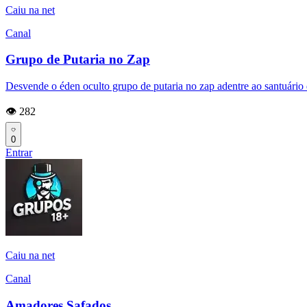
Caiu na net
Canal
Grupo de Putaria no Zap
Desvende o éden oculto grupo de putaria no zap adentre ao santuário
👁️ 282
0
Entrar
Caiu na net
Canal
Amadores Safados