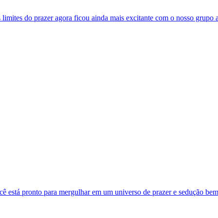
imites do prazer agora ficou ainda mais excitante com o nosso grupo a
ocê está pronto para mergulhar em um universo de prazer e sedução bem