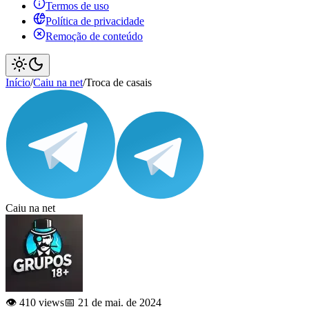
Termos de uso
Política de privacidade
Remoção de conteúdo
Início
/
Caiu na net
/
Troca de casais
Caiu na net
👁️ 410 views
📅 21 de mai. de 2024