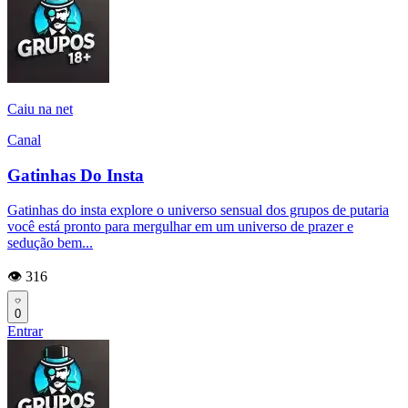
Caiu na net
Canal
Gatinhas Do Insta
Gatinhas do insta explore o universo sensual dos grupos de putaria
você está pronto para mergulhar em um universo de prazer e
sedução bem...
👁️ 316
0
Entrar