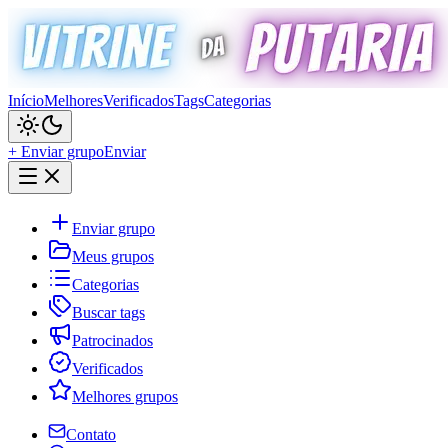
Início
Melhores
Verificados
Tags
Categorias
+ Enviar grupo
Enviar
Enviar grupo
Meus grupos
Categorias
Buscar tags
Patrocinados
Verificados
Melhores grupos
Contato