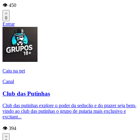
👁️ 450
0
Entrar
Caiu na net
Canal
Club das Putinhas
Club das putinhas explore o poder da sedução e do prazer seja bem-
vindo ao club das putinhas o grupo de putaria mais exclusivo e
excitant...
👁️ 394