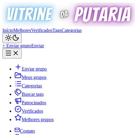
Início
Melhores
Verificados
Tags
Categorias
+ Enviar grupo
Enviar
Enviar grupo
Meus grupos
Categorias
Buscar tags
Patrocinados
Verificados
Melhores grupos
Contato