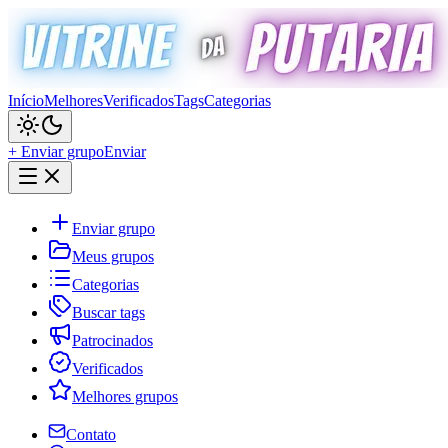
Início
Melhores
Verificados
Tags
Categorias
+ Enviar grupo
Enviar
Enviar grupo
Meus grupos
Categorias
Buscar tags
Patrocinados
Verificados
Melhores grupos
Contato