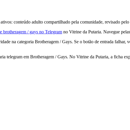
ivos: conteúdo adulto compartilhado pela comunidade, revisado pelo V
e brotheragem / gays no Telegram
no Vitrine da Putaria. Navegue pelas 
ade na categoria Brotheragem / Gays. Se o botão de entrada falhar, v
ia telegram em Brotheragem / Gays. No Vitrine da Putaria, a ficha exp