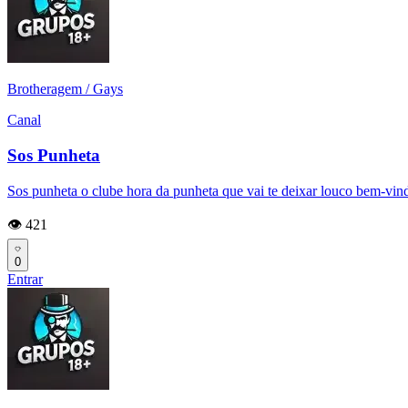
Brotheragem / Gays
Canal
Sos Punheta
Sos punheta o clube hora da punheta que vai te deixar louco bem-vind
👁️ 421
0
Entrar