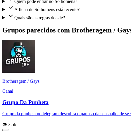
Quem pode entrar no Só homens?
A ficha de Só homens está recente?
Quais são as regras do site?
Grupos parecidos com Brotheragem / Gay
Brotheragem / Gays
Canal
Grupo Da Punheta
Grupo da punheta no telegram descubra o paraíso da sensualidade se v
👁️ 3.5k