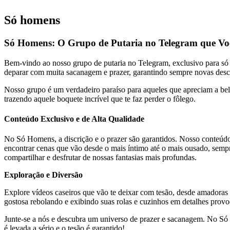
Só homens
Só Homens: O Grupo de Putaria no Telegram que Vo
Bem-vindo ao nosso grupo de putaria no Telegram, exclusivo para só h
deparar com muita sacanagem e prazer, garantindo sempre novas desc
Nosso grupo é um verdadeiro paraíso para aqueles que apreciam a bel
trazendo aquele boquete incrível que te faz perder o fôlego.
Conteúdo Exclusivo e de Alta Qualidade
No Só Homens, a discrição e o prazer são garantidos. Nosso conteúdo
encontrar cenas que vão desde o mais íntimo até o mais ousado, sempr
compartilhar e desfrutar de nossas fantasias mais profundas.
Exploração e Diversão
Explore vídeos caseiros que vão te deixar com tesão, desde amadora
gostosa rebolando e exibindo suas rolas e cuzinhos em detalhes prov
Junte-se a nós e descubra um universo de prazer e sacanagem. No Só 
é levada a sério e o tesão é garantido!