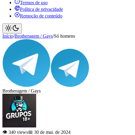
Termos de uso
Política de privacidade
Remoção de conteúdo
Início
/
Brotheragem / Gays
/
Só homens
Brotheragem / Gays
👁️ 340 views
📅 30 de mai. de 2024