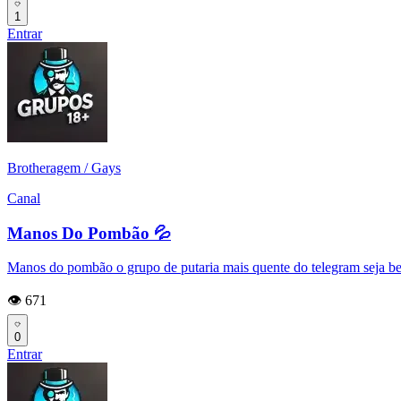
1
Entrar
Brotheragem / Gays
Canal
Manos Do Pombão 💦
Manos do pombão o grupo de putaria mais quente do telegram seja b
👁️ 671
0
Entrar