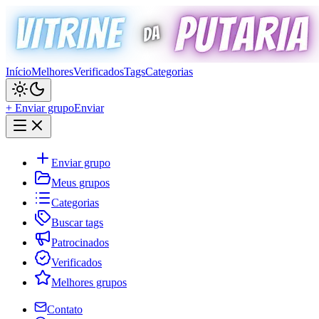
Início
Melhores
Verificados
Tags
Categorias
+ Enviar grupo
Enviar
Enviar grupo
Meus grupos
Categorias
Buscar tags
Patrocinados
Verificados
Melhores grupos
Contato