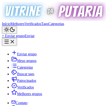
Início
Melhores
Verificados
Tags
Categorias
+ Enviar grupo
Enviar
Enviar grupo
Meus grupos
Categorias
Buscar tags
Patrocinados
Verificados
Melhores grupos
Contato