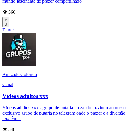
mundo fascinante de prazer compartilhado
👁️ 366
0
Entrar
Amizade Colorida
Canal
Vídeos adultos xxx
Vídeos adultos xxx - grupo de putaria no zap bem-vindo ao nosso
exclusivo grupo de putaria no telegram onde o prazer e a diversão
não têm...
👁️ 348