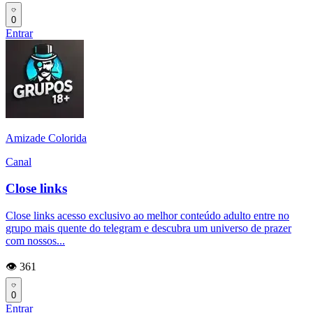
0
Entrar
Amizade Colorida
Canal
Close links
Close links acesso exclusivo ao melhor conteúdo adulto entre no
grupo mais quente do telegram e descubra um universo de prazer
com nossos...
👁️ 361
0
Entrar