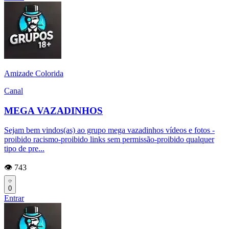
Amizade Colorida
Canal
MEGA VAZADINHOS
Sejam bem vindos(as) ao grupo mega vazadinhos vídeos e fotos -
proibido racismo-proibido links sem permissão-proibido qualquer
tipo de pre...
👁️ 743
0
Entrar