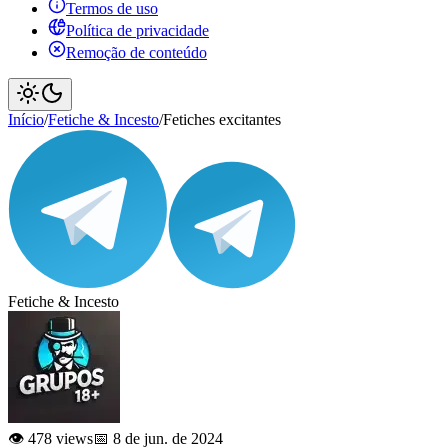
Termos de uso
Política de privacidade
Remoção de conteúdo
Início
/
Fetiche & Incesto
/
Fetiches excitantes
Fetiche & Incesto
👁️ 478 views
📅 8 de jun. de 2024