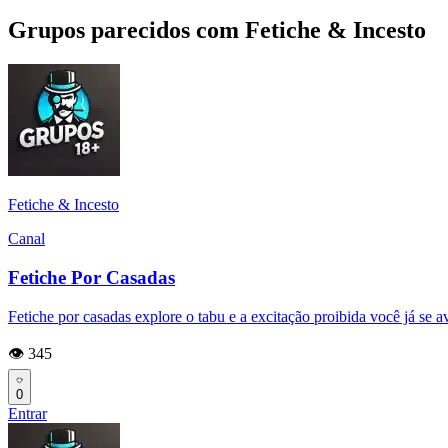
Grupos parecidos com Fetiche & Incesto
Fetiche & Incesto
Canal
Fetiche Por Casadas
Fetiche por casadas explore o tabu e a excitação proibida você já se 
👁️ 345
0
Entrar