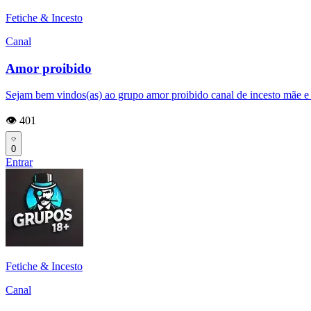
Fetiche & Incesto
Canal
Amor proibido
Sejam bem vindos(as) ao grupo amor proibido canal de incesto mãe e f
👁️ 401
0
Entrar
Fetiche & Incesto
Canal