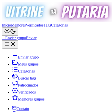
Início
Melhores
Verificados
Tags
Categorias
+ Enviar grupo
Enviar
Enviar grupo
Meus grupos
Categorias
Buscar tags
Patrocinados
Verificados
Melhores grupos
Contato