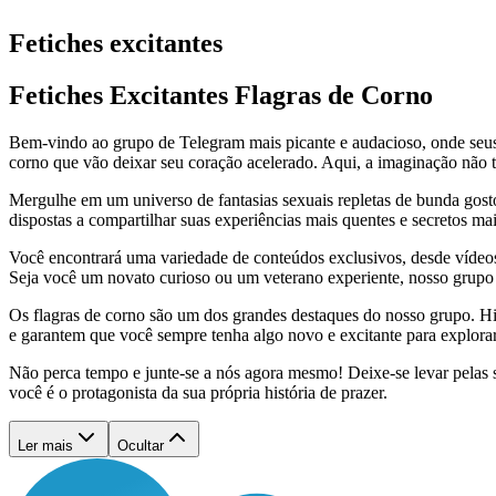
Fetiches excitantes
Fetiches Excitantes Flagras de Corno
Bem-vindo ao grupo de Telegram mais picante e audacioso, onde seus 
corno que vão deixar seu coração acelerado. Aqui, a imaginação não te
Mergulhe em um universo de fantasias sexuais repletas de bunda gost
dispostas a compartilhar suas experiências mais quentes e secretos m
Você encontrará uma variedade de conteúdos exclusivos, desde vídeos
Seja você um novato curioso ou um veterano experiente, nosso grupo é
Os flagras de corno são um dos grandes destaques do nosso grupo. His
e garantem que você sempre tenha algo novo e excitante para explorar
Não perca tempo e junte-se a nós agora mesmo! Deixe-se levar pelas s
você é o protagonista da sua própria história de prazer.
Ler mais
Ocultar