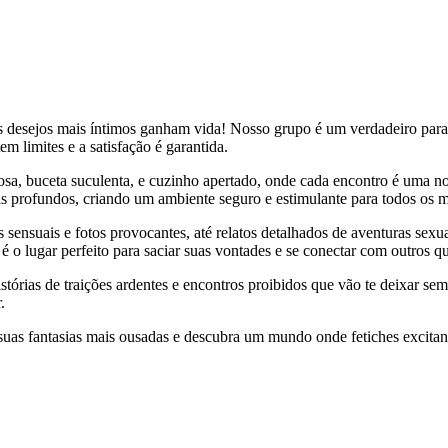
desejos mais íntimos ganham vida! Nosso grupo é um verdadeiro paraíso
m limites e a satisfação é garantida.
osa, buceta suculenta, e cuzinho apertado, onde cada encontro é uma n
ais profundos, criando um ambiente seguro e estimulante para todos os
 sensuais e fotos provocantes, até relatos detalhados de aventuras se
 o lugar perfeito para saciar suas vontades e se conectar com outros 
tórias de traições ardentes e encontros proibidos que vão te deixar se
.
uas fantasias mais ousadas e descubra um mundo onde fetiches excitant