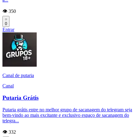
👁️ 350
0
Entrar
Canal de putaria
Canal
Putaria Grátis
Putaria grátis entre no melhor grupo de sacanagem do telegram seja
bem-vindo ao mais excitante e exclusivo espaço de sacanagem do
telegra...
👁️ 332