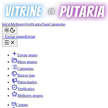
Início
Melhores
Verificados
Tags
Categorias
+ Enviar grupo
Enviar
Enviar grupo
Meus grupos
Categorias
Buscar tags
Patrocinados
Verificados
Melhores grupos
Contato