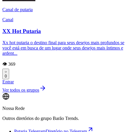
Canal de putaria
Canal
XX Hot Putaria
Xx hot putaria o destino final para seus desejos mais profundos se
você está em busca de um lugar onde seus desejos mais íntimos e
ardent...
👁️ 369
0
Entrar
Ver todos os grupos
Nossa Rede
Outros diretórios do grupo Barão Trends.
Putaria Telegram
Diretório no Telegram