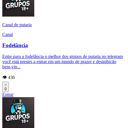
Canal de putaria
Canal
Fodelância
Entre para a fodelância o melhor dos grupos de putaria no telegram
você está prestes a entrar em um mundo de prazer e desinibição
bem-vin...
👁️ 436
0
Entrar