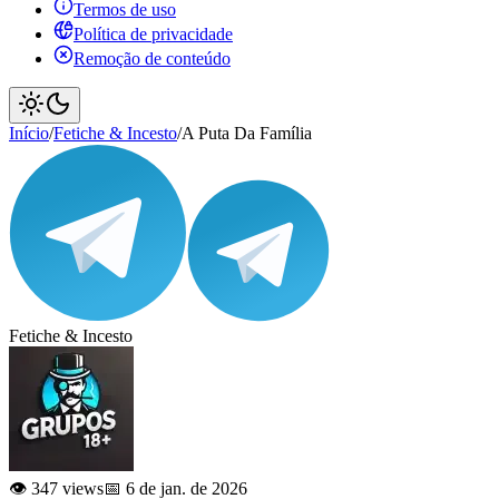
Termos de uso
Política de privacidade
Remoção de conteúdo
Início
/
Fetiche & Incesto
/
A Puta Da Família
Fetiche & Incesto
👁️ 347 views
📅 6 de jan. de 2026