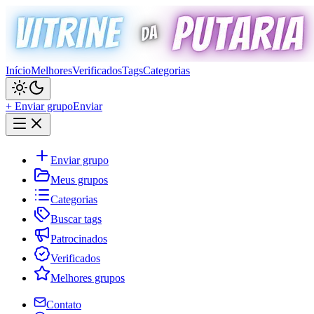
Início
Melhores
Verificados
Tags
Categorias
+ Enviar grupo
Enviar
Enviar grupo
Meus grupos
Categorias
Buscar tags
Patrocinados
Verificados
Melhores grupos
Contato