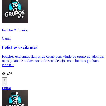
Fetiche & Incesto
Canal
Fetiches excitantes
Fetiches excitantes flagras de corno bem-vindo ao grupo de telegram
mais picante e audacioso onde seus desejos mais íntimos ganham
vida n...
👁️ 476
0
Entrar